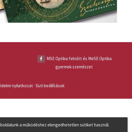
MSE Optika felnőtt és MeSE Optika
gyermek szemészet
delmi nyilatkozat
Süti beállítások
boldalunk a működéshez elengedhetetlen sütiket használ.