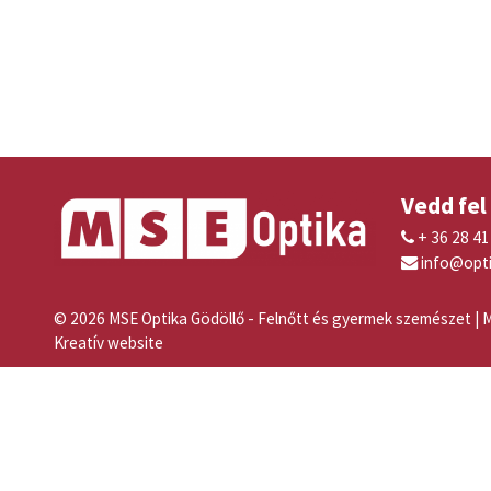
Vedd fel
+ 36 28 4

info@opt

© 2026 MSE Optika Gödöllő - Felnőtt és gyermek szemészet | M
Kreatív website