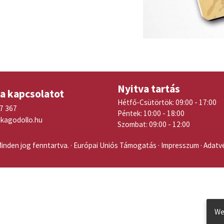
Nyitva tartás
 a kapcsolatot
Hétfő-Csütörtök: 09:00 - 17:00
17 367
Péntek: 10:00 - 18:00
ikagodollo.hu
Szombat: 09:00 - 12:00
inden jog fenntartva.
Európai Uniós Támogatás
Impresszum
Adatvé
We