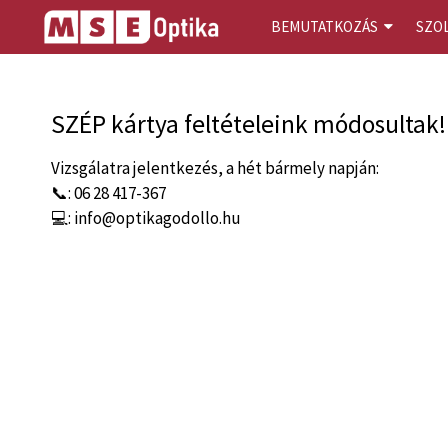
BEMUTATKOZÁS
SZO
SZÉP kártya feltételeink módosultak!
Vizsgálatra jelentkezés, a hét bármely napján:
📞: 06 28 417-367
💻: info@optikagodollo.hu